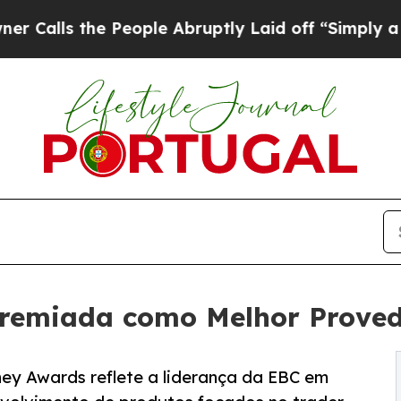
e People Abruptly Laid off “Simply a Math Prob
Premiada como Melhor Prove
ney Awards reflete a liderança da EBC em