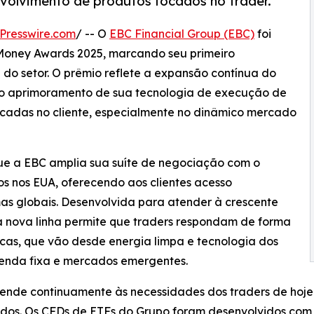
volvimento de produtos focados no trader.
Presswire.com
/ -- O
EBC Financial Group (EBC)
foi
Money Awards 2025, marcando seu primeiro
do setor. O prêmio reflete a expansão contínua do
s, o aprimoramento de sua tecnologia de execução de
ocadas no cliente, especialmente no dinâmico mercado
 a EBC amplia sua suíte de negociação com o
s nos EUA, oferecendo aos clientes acesso
as globais. Desenvolvida para atender à crescente
a nova linha permite que traders respondam de forma
cas, que vão desde energia limpa e tecnologia dos
renda fixa e mercados emergentes.
ende continuamente às necessidades dos traders de hoje 
icados. Os CFDs de ETFs do Grupo foram desenvolvidos co