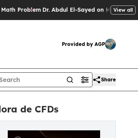
lem
Dr. Abdul El-Sayed on Historic Michigan Win: 
View all
Provided by AGP
Share
dora de CFDs