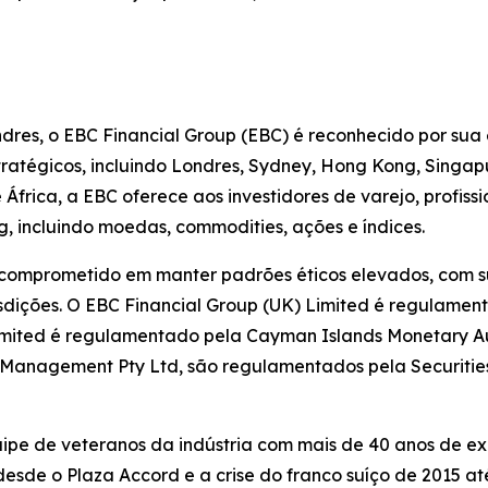
dres, o EBC Financial Group (EBC) é reconhecido por sua
estratégicos, incluindo Londres, Sydney, Hong Kong, Singa
frica, a EBC oferece aos investidores de varejo, profiss
, incluindo moedas, commodities, ações e índices.
 comprometido em manter padrões éticos elevados, com su
sdições. O EBC Financial Group (UK) Limited é regulamen
imited é regulamentado pela Cayman Islands Monetary Aut
et Management Pty Ltd, são regulamentados pela Securiti
pe de veteranos da indústria com mais de 40 anos de expe
sde o Plaza Accord e a crise do franco suíço de 2015 at