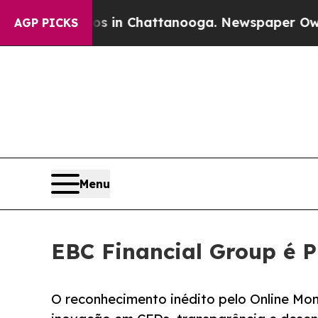
haos in Chattanooga. Newspaper Owner Calls th
AGP PICKS
Menu
EBC Financial Group é 
O reconhecimento inédito pelo Online Mo