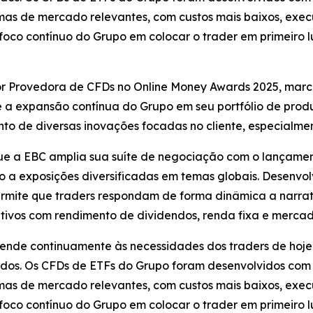
emas de mercado relevantes, com custos mais baixos, exe
foco contínuo do Grupo em colocar o trader em primeiro 
r Provedora de CFDs no Online Money Awards 2025, marc
te a expansão contínua do Grupo em seu portfólio de prod
to de diversas inovações focadas no cliente, especialm
a EBC amplia sua suíte de negociação com o lançamento
o a exposições diversificadas em temas globais. Desenv
 permite que traders respondam de forma dinâmica a narra
ativos com rendimento de dividendos, renda fixa e merca
ende continuamente às necessidades dos traders de hoje 
icados. Os CFDs de ETFs do Grupo foram desenvolvidos co
emas de mercado relevantes, com custos mais baixos, exe
foco contínuo do Grupo em colocar o trader em primeiro 