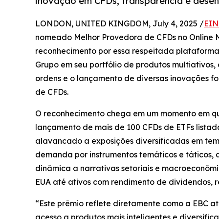
inovação em CFDs, transparência e desen
LONDON, UNITED KINGDOM, July 4, 2025 /
EIN
nomeado Melhor Provedora de CFDs no Online 
reconhecimento por essa respeitada plataforma 
Grupo em seu portfólio de produtos multiativo
ordens e o lançamento de diversas inovações f
de CFDs.
O reconhecimento chega em um momento em que
lançamento de mais de 100 CFDs de ETFs listado
alavancado a exposições diversificadas em tem
demanda por instrumentos temáticos e táticos, 
dinâmica a narrativas setoriais e macroeconômi
EUA até ativos com rendimento de dividendos, 
“Este prêmio reflete diretamente como a EBC at
acesso a produtos mais inteligentes e diversif